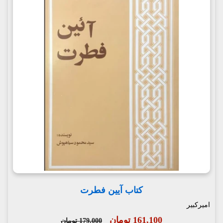
کتاب آیین فطرت
امیرکبیر
161,100 تومان
179,000 تومان