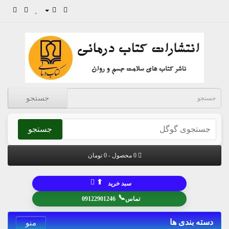
جستجو
جستجو
0 محصول - 0 تومان
⬆
سبد خرید
📞
تماس
09122901246
دسته بندی ها
منو