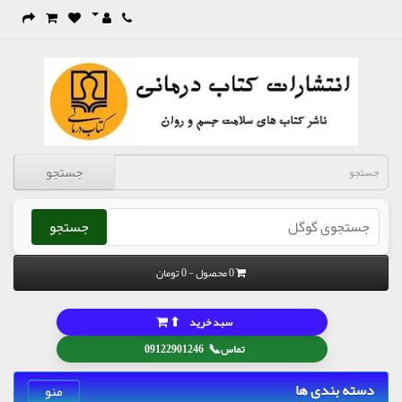
جستجو
جستجو
0 محصول - 0 تومان
⬆
سبد خرید
📞
تماس
09122901246
دسته بندی ها
منو