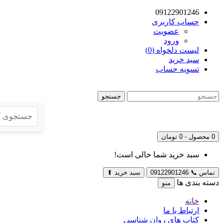
09122901246
حساب کاربری
عضویت
ورود
لیست دلخواه (0)
سبد خرید
تسویه حساب
جستجو
0 محصول - 0 تومان
سبد خرید شما خالی است!
تماس
📞
09122901246
سبد خرید
⬆
دسته بندی ها
منو
خانه
ارتباط با ما
کتاب های روان شناسی