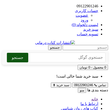
09122901246
حساب کاربری
عضویت
ورود
لیست دلخواه (0)
سبد خرید
تسویه حساب
جستجو
جستجو
0 محصول - 0 تومان
سبد خرید شما خالی است!
تماس
📞
09122901246
سبد خرید
⬆
دسته بندی ها
منو
خانه
ارتباط با ما
کتاب های روان شناسی