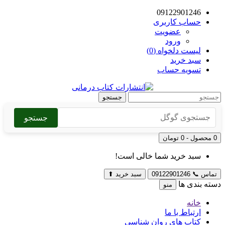
09122901246
حساب کاربری
عضویت
ورود
لیست دلخواه (0)
سبد خرید
تسویه حساب
جستجو
جستجو
0 محصول - 0 تومان
سبد خرید شما خالی است!
تماس
📞
09122901246
سبد خرید
⬆
دسته بندی ها
منو
خانه
ارتباط با ما
کتاب های روان شناسی