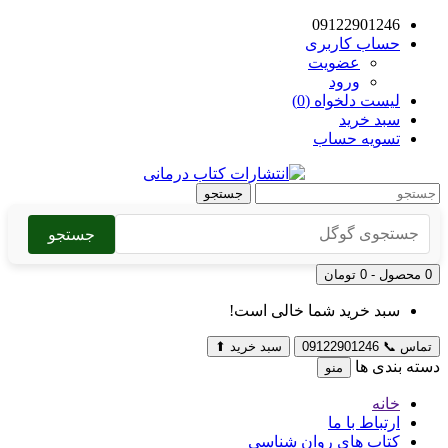
09122901246
حساب کاربری
عضویت
ورود
لیست دلخواه (0)
سبد خرید
تسویه حساب
جستجو
جستجو
0 محصول - 0 تومان
سبد خرید شما خالی است!
تماس
📞
09122901246
سبد خرید
⬆
دسته بندی ها
منو
خانه
ارتباط با ما
کتاب های روان شناسی