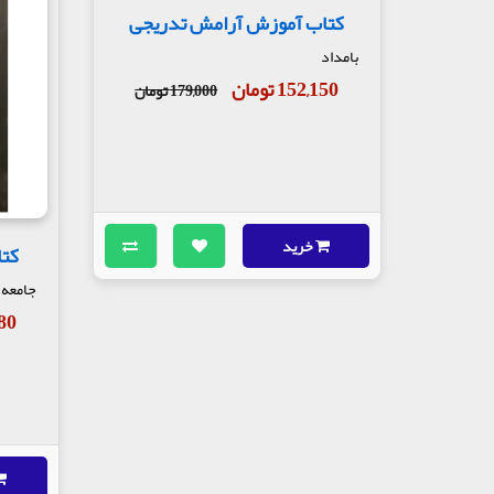
کتاب آموزش آرامش تدریجی
بامداد
152,150 تومان
179,000 تومان
خرید
کتا
جامعه
,080