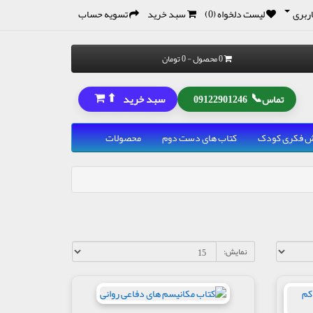
ربری
لیست دلخواه (0)
سبد خرید
تسویه حساب
0 محصول - 0 تومان
⬆
📞
سبد خرید
تماس
09122901246
رش فکری کودک
کتاب های دست دوم
محصولات
نمایش: