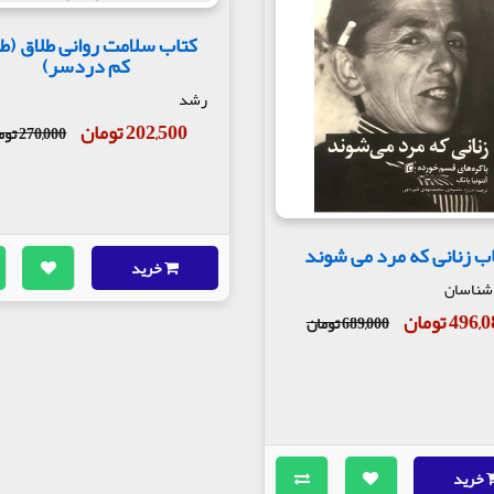
کتاب سلامت روانی طلاق (ط
کم دردسر)
رشد
202,500 تومان
270,000 تومان
ب زنانی که مرد می شوند
خرید
 شناسان
496 تومان
689,000 تومان
خرید