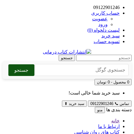
09122901246
حساب کاربری
عضویت
ورود
لیست دلخواه (0)
سبد خرید
تسویه حساب
جستجو
جستجو
0 محصول - 0 تومان
سبد خرید شما خالی است!
تماس
📞
09122901246
سبد خرید
⬆
دسته بندی ها
منو
خانه
ارتباط با ما
کتاب های روان شناسی