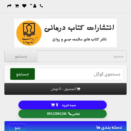
جستجو
جستجو
0 محصول - 0 تومان
⬆
سبد خرید
📞
تماس
09122901246
دسته بندی ها
منو