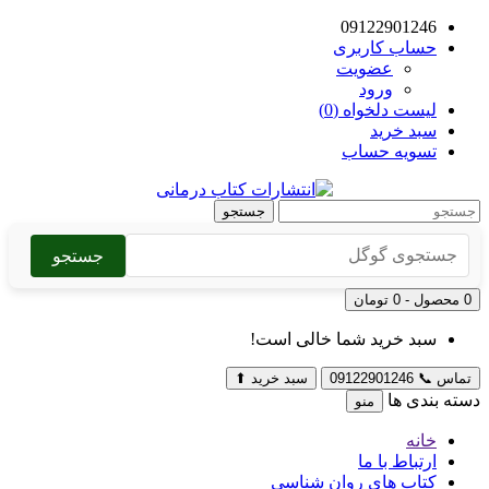
09122901246
حساب کاربری
عضویت
ورود
لیست دلخواه (0)
سبد خرید
تسویه حساب
جستجو
جستجو
0 محصول - 0 تومان
سبد خرید شما خالی است!
تماس
📞
09122901246
سبد خرید
⬆
دسته بندی ها
منو
خانه
ارتباط با ما
کتاب های روان شناسی