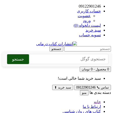
09122901246
حساب کاربری
عضویت
ورود
لیست دلخواه (0)
سبد خرید
تسویه حساب
جستجو
جستجو
0 محصول - 0 تومان
سبد خرید شما خالی است!
تماس
📞
09122901246
سبد خرید
⬆
دسته بندی ها
منو
خانه
ارتباط با ما
کتاب های روان شناسی