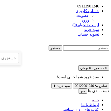
09122901246
حساب کاربری
عضویت
ورود
لیست دلخواه (0)
سبد خرید
تسویه حساب
جستجو
0 محصول - 0 تومان
سبد خرید شما خالی است!
تماس
📞
09122901246
سبد خرید
⬆
دسته بندی ها
منو
خانه
ارتباط با ما
کتاب های روان شناسی