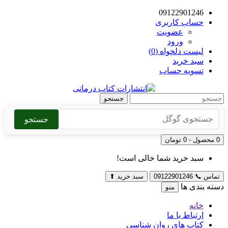
09122901246
حساب کاربری
عضویت
ورود
لیست دلخواه (0)
سبد خرید
تسویه حساب
جستجو
جستجو
0 محصول - 0 تومان
سبد خرید شما خالی است!
تماس
📞
09122901246
سبد خرید
⬆
دسته بندی ها
منو
خانه
ارتباط با ما
کتاب های روان شناسی