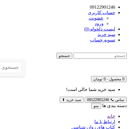
09122901246
حساب کاربری
عضویت
ورود
لیست دلخواه (0)
سبد خرید
تسویه حساب
جستجو
0 محصول - 0 تومان
سبد خرید شما خالی است!
تماس
📞
09122901246
سبد خرید
⬆
دسته بندی ها
منو
خانه
ارتباط با ما
کتاب های روان شناسی