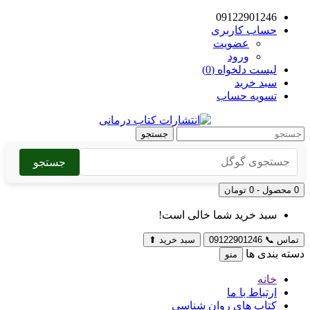
09122901246
حساب کاربری
عضویت
ورود
لیست دلخواه (0)
سبد خرید
تسویه حساب
جستجو
جستجو
0 محصول - 0 تومان
سبد خرید شما خالی است!
تماس
📞
09122901246
سبد خرید
⬆
دسته بندی ها
منو
خانه
ارتباط با ما
کتاب های روان شناسی