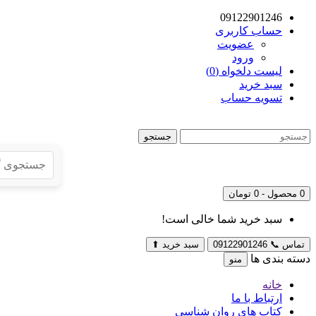
09122901246
حساب کاربری
عضویت
ورود
لیست دلخواه (0)
سبد خرید
تسویه حساب
جستجو
0 محصول - 0 تومان
سبد خرید شما خالی است!
تماس
📞
09122901246
سبد خرید
⬆
دسته بندی ها
منو
خانه
ارتباط با ما
کتاب های روان شناسی