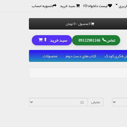
ربری
لیست دلخواه (0)
سبد خرید
تسویه حساب
0 محصول - 0 تومان
⬆
📞
سبد خرید
تماس
09122901246
رش فکری کودک
کتاب های دست دوم
محصولات
نمایش: