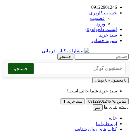
09122901246
حساب کاربری
عضویت
ورود
لیست دلخواه (0)
سبد خرید
تسویه حساب
جستجو
جستجو
0 محصول - 0 تومان
سبد خرید شما خالی است!
تماس
📞
09122901246
سبد خرید
⬆
دسته بندی ها
منو
خانه
ارتباط با ما
کتاب های روان شناسی