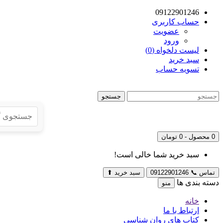
09122901246
حساب کاربری
عضویت
ورود
لیست دلخواه (0)
سبد خرید
تسویه حساب
جستجو
0 محصول - 0 تومان
سبد خرید شما خالی است!
تماس
📞
09122901246
سبد خرید
⬆
دسته بندی ها
منو
خانه
ارتباط با ما
کتاب های روان شناسی