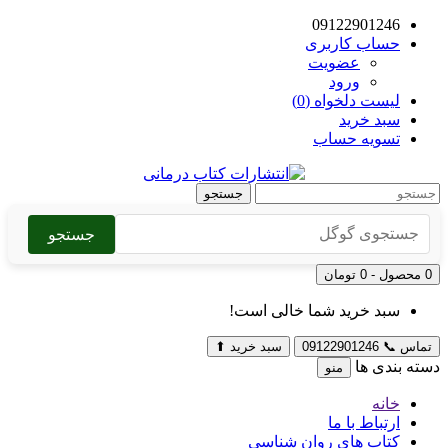
09122901246
حساب کاربری
عضویت
ورود
لیست دلخواه (0)
سبد خرید
تسویه حساب
جستجو
جستجو
0 محصول - 0 تومان
سبد خرید شما خالی است!
تماس
📞
09122901246
سبد خرید
⬆
دسته بندی ها
منو
خانه
ارتباط با ما
کتاب های روان شناسی