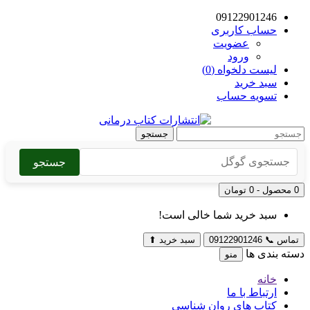
09122901246
حساب کاربری
عضویت
ورود
لیست دلخواه (0)
سبد خرید
تسویه حساب
جستجو
جستجو
0 محصول - 0 تومان
سبد خرید شما خالی است!
تماس
📞
09122901246
سبد خرید
⬆
دسته بندی ها
منو
خانه
ارتباط با ما
کتاب های روان شناسی