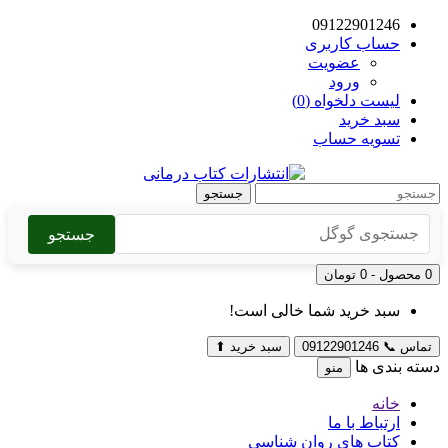
09122901246
حساب کاربری
عضویت
ورود
لیست دلخواه (0)
سبد خرید
تسویه حساب
جستجو
جستجو
0 محصول - 0 تومان
سبد خرید شما خالی است!
تماس
📞
09122901246
سبد خرید
⬆
دسته بندی ها
منو
خانه
ارتباط با ما
کتاب های روان شناسی