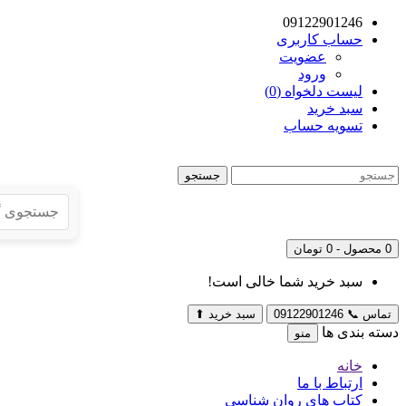
09122901246
حساب کاربری
عضویت
ورود
لیست دلخواه (0)
سبد خرید
تسویه حساب
جستجو
0 محصول - 0 تومان
سبد خرید شما خالی است!
تماس
📞
09122901246
سبد خرید
⬆
دسته بندی ها
منو
خانه
ارتباط با ما
کتاب های روان شناسی