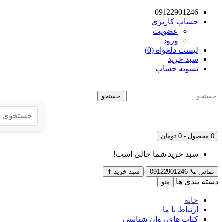
09122901246
حساب کاربری
عضویت
ورود
لیست دلخواه (0)
سبد خرید
تسویه حساب
جستجو
0 محصول - 0 تومان
سبد خرید شما خالی است!
تماس
📞
09122901246
سبد خرید
⬆
دسته بندی ها
منو
خانه
ارتباط با ما
کتاب های روان شناسی