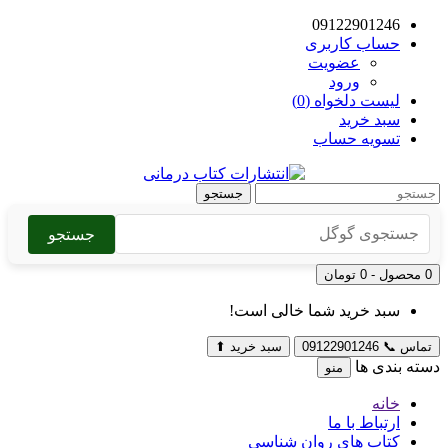
09122901246
حساب کاربری
عضویت
ورود
لیست دلخواه (0)
سبد خرید
تسویه حساب
جستجو
جستجو
0 محصول - 0 تومان
سبد خرید شما خالی است!
تماس
📞
09122901246
سبد خرید
⬆
دسته بندی ها
منو
خانه
ارتباط با ما
کتاب های روان شناسی