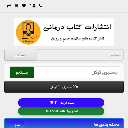
جستجو
جستجو
0 محصول - 0 تومان
⬆
سبد خرید
📞
تماس
09122901246
دسته بندی ها
منو