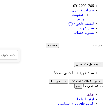
09122901246
حساب کاربری
عضویت
ورود
لیست دلخواه (0)
سبد خرید
تسویه حساب
جستجو
0 محصول - 0 تومان
سبد خرید شما خالی است!
تماس
📞
09122901246
سبد خرید
⬆
دسته بندی ها
منو
خانه
ارتباط با ما
کتاب های روان شناسی