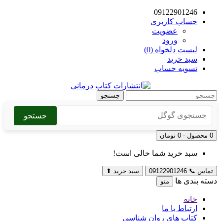
09122901246
حساب کاربری
عضویت
ورود
لیست دلخواه (0)
سبد خرید
تسویه حساب
جستجو
جستجو
0 محصول - 0 تومان
سبد خرید شما خالی است!
تماس
📞
09122901246
سبد خرید
⬆
دسته بندی ها
منو
خانه
ارتباط با ما
کتاب های روان شناسی