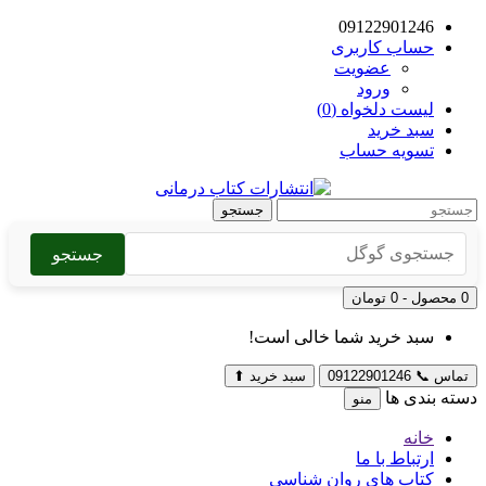
09122901246
حساب کاربری
عضویت
ورود
لیست دلخواه (0)
سبد خرید
تسویه حساب
جستجو
جستجو
0 محصول - 0 تومان
سبد خرید شما خالی است!
تماس
📞
09122901246
سبد خرید
⬆
دسته بندی ها
منو
خانه
ارتباط با ما
کتاب های روان شناسی