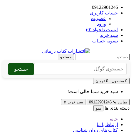
09122901246
حساب کاربری
عضویت
ورود
لیست دلخواه (0)
سبد خرید
تسویه حساب
جستجو
جستجو
0 محصول - 0 تومان
سبد خرید شما خالی است!
تماس
📞
09122901246
سبد خرید
⬆
دسته بندی ها
منو
خانه
ارتباط با ما
کتاب های روان شناسی