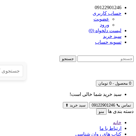
09122901246
حساب کاربری
عضویت
ورود
لیست دلخواه (0)
سبد خرید
تسویه حساب
جستجو
0 محصول - 0 تومان
سبد خرید شما خالی است!
تماس
📞
09122901246
سبد خرید
⬆
دسته بندی ها
منو
خانه
ارتباط با ما
کتاب های روان شناسی