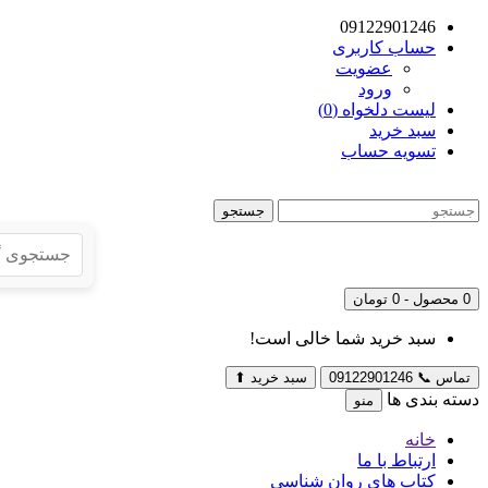
09122901246
حساب کاربری
عضویت
ورود
لیست دلخواه (0)
سبد خرید
تسویه حساب
جستجو
0 محصول - 0 تومان
سبد خرید شما خالی است!
تماس
📞
09122901246
سبد خرید
⬆
دسته بندی ها
منو
خانه
ارتباط با ما
کتاب های روان شناسی