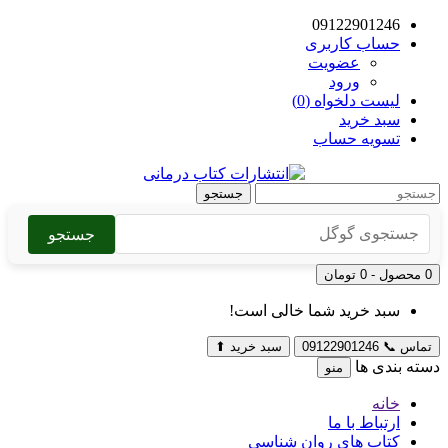
09122901246
حساب کاربری
عضویت
ورود
لیست دلخواه (0)
سبد خرید
تسویه حساب
جستجو
جستجو
0 محصول - 0 تومان
سبد خرید شما خالی است!
تماس
📞
09122901246
سبد خرید
⬆
دسته بندی ها
منو
خانه
ارتباط با ما
کتاب های روان شناسی