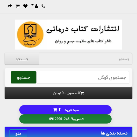
جستجو
جستجو
0 محصول - 0 تومان
⬆
سبد خرید
📞
تماس
09122901246
دسته بندی ها
منو