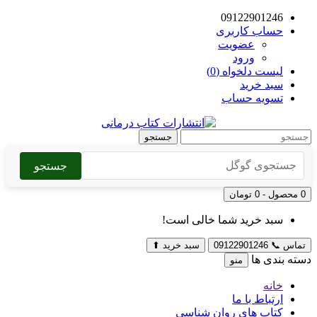
09122901246
حساب کاربری
عضویت
ورود
لیست دلخواه (0)
سبد خرید
تسویه حساب
جستجو
جستجو
0 محصول - 0 تومان
سبد خرید شما خالی است!
تماس
📞
09122901246
سبد خرید
⬆
دسته بندی ها
منو
خانه
ارتباط با ما
کتاب های روان شناسی