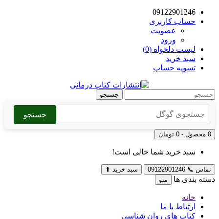
09122901246
حساب کاربری
عضویت
ورود
لیست دلخواه (0)
سبد خرید
تسویه حساب
جستجو
جستجو
0 محصول - 0 تومان
سبد خرید شما خالی است!
تماس
📞
09122901246
سبد خرید
⬆
دسته بندی ها
منو
خانه
ارتباط با ما
کتاب های روان شناسی