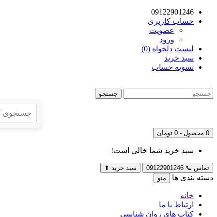
09122901246
حساب کاربری
عضویت
ورود
لیست دلخواه (0)
سبد خرید
تسویه حساب
جستجو
0 محصول - 0 تومان
سبد خرید شما خالی است!
تماس
📞
09122901246
سبد خرید
⬆
دسته بندی ها
منو
خانه
ارتباط با ما
کتاب های روان شناسی