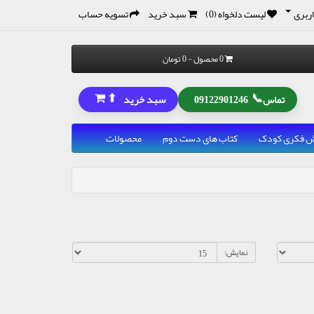
ربری
لیست دلخواه (0)
سبد خرید
تسویه حساب
0 محصول - 0 تومان
⬆
📞
سبد خرید
تماس
09122901246
رش فکری کودک
کتاب های دست دوم
محصولات
نمایش: