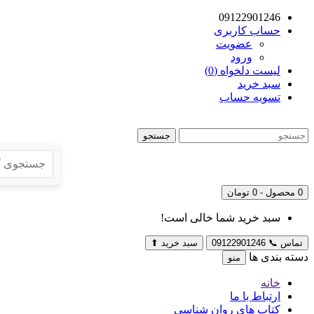
09122901246
حساب کاربری
عضویت
ورود
لیست دلخواه (0)
سبد خرید
تسویه حساب
جستجو
0 محصول - 0 تومان
سبد خرید شما خالی است!
تماس
📞
09122901246
سبد خرید
⬆
دسته بندی ها
منو
خانه
ارتباط با ما
کتاب های روان شناسی