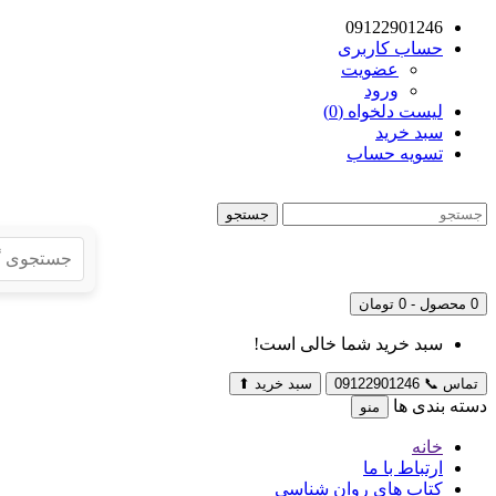
09122901246
حساب کاربری
عضویت
ورود
لیست دلخواه (0)
سبد خرید
تسویه حساب
جستجو
0 محصول - 0 تومان
سبد خرید شما خالی است!
تماس
📞
09122901246
سبد خرید
⬆
دسته بندی ها
منو
خانه
ارتباط با ما
کتاب های روان شناسی