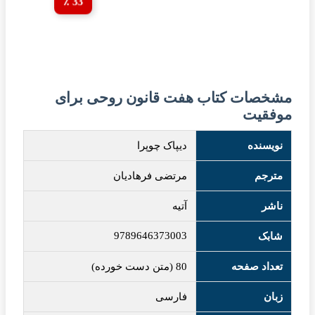
33 ٪
مشخصات کتاب هفت قانون روحی برای
موفقیت
نویسنده
دیپاک چوپرا
مترجم
مرتضی فرهادیان
ناشر
آتیه
9789646373003
شابک
تعداد صفحه
80 (متن دست خورده)
زبان
فارسی