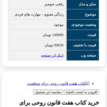
سایز و مدل
رقعی شومیز
موضوع
زندگی معنوی
-
مهارت های فردی
وضعیت موجودی
موجود
قیمت
149000
تومان
قیمت با تخفیف
99830
تومان
صفحه وب
لینک این صفحه
افزودن به لیست دلخواه
مقایسه این محصول
خرید کتاب هفت قانون روحی برای