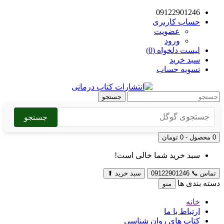
09122901246
حساب کاربری
عضویت
ورود
لیست دلخواه (0)
سبد خرید
تسویه حساب
جستجو
جستجو
0 محصول - 0 تومان
سبد خرید شما خالی است!
تماس
📞
09122901246
سبد خرید
⬆
دسته بندی ها
منو
خانه
ارتباط با ما
کتاب های روان شناسی