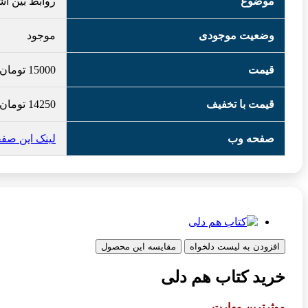
موضوع
روابط بین ا
وضعیت موجودی
موجود
قیمت
15000
تومان
قیمت با تخفیف
14250
تومان
صفحه وب
لینک این صف
افزودن به لیست دلخواه
مقایسه این محصول
خرید کتاب هم دلی
موثرترین مهارت