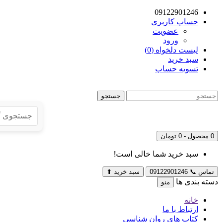
09122901246
حساب کاربری
عضویت
ورود
لیست دلخواه (0)
سبد خرید
تسویه حساب
جستجو
0 محصول - 0 تومان
سبد خرید شما خالی است!
تماس
📞
09122901246
سبد خرید
⬆
دسته بندی ها
منو
خانه
ارتباط با ما
کتاب های روان شناسی