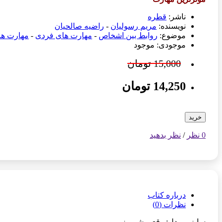
ناشر:
قطره
نویسنده:
مریم رسولیان
-
راضیه صالحیان
موضوع:
روابط بین اشخاص
-
مهارت های فردی
-
مهارت ها
موجودی: موجود
15,000 تومان
14,250 تومان
خرید
0 نظر
/
نظر بدهید
درباره کتاب
نظرات (0)
سایز و مدل: رقعی شومیز