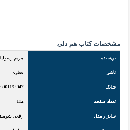
مشخصات کتاب هم دلی
نویسنده
مریم رسولیا
ناشر
قطره
86001192647
شابک
102
تعداد صفحه
سایز و مدل
رقعی شومیز