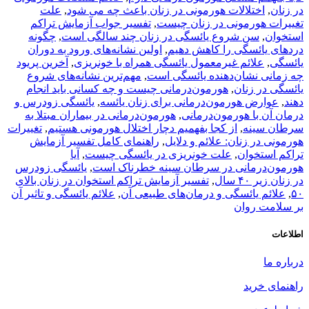
در زنان
,
اختلالات هورمونی در زنان باعث چه می شود
,
علت
تغییرات هورمونی در زنان چیست
,
تفسیر جواب آزمایش تراکم
استخوان
,
سن شروع یائسگی در زنان چند سالگی است
,
چگونه
دردهای یائسگی را کاهش دهیم
,
اولین نشانه‌های ورود به دوران
یائسگی
,
علائم غیرمعمول یائسگی همراه با خونریزی
,
آخرین پریود
چه زمانی نشان‌دهنده یائسگی است
,
مهم‌ترین نشانه‌های شروع
یائسگی در زنان
,
هورمون‌درمانی چیست و چه کسانی باید انجام
دهند
,
عوارض هورمون‌درمانی برای زنان یائسه
,
یائسگی زودرس و
درمان آن با هورمون‌درمانی
,
هورمون‌درمانی در بیماران مبتلا به
سرطان سینه
,
از کجا بفهمیم دچار اختلال هورمونی هستیم
,
تغییرات
هورمونی در زنان: علائم و دلایل
,
راهنمای کامل تفسیر آزمایش
تراکم استخوان
,
علت خونریزی در یائسگی چیست
,
آیا
هورمون‌درمانی در سرطان سینه خطرناک است
,
یائسگی زودرس
در زنان زیر ۴۰ سال
,
تفسیر آزمایش تراکم استخوان در زنان بالای
۵۰
,
علائم یائسگی و درمان‌های طبیعی آن
,
علائم یائسگی و تاثیر آن
بر سلامت روان
اطلاعات
درباره ما
راهنمای خرید