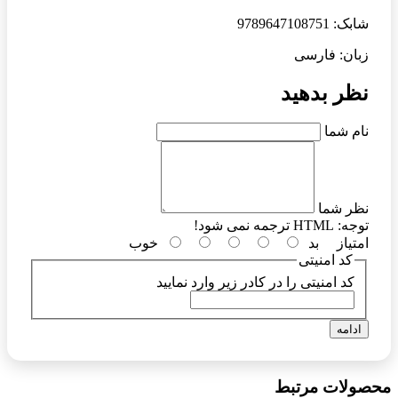
شابک: 9789647108751
زبان: فارسی
نظر بدهید
نام شما
نظر شما
توجه:
HTML ترجمه نمی شود!
امتیاز
بد
خوب
کد امنیتی
کد امنیتی را در کادر زیر وارد نمایید
ادامه
محصولات مرتبط