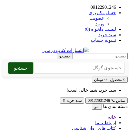
09122901246
حساب کاربری
عضویت
ورود
لیست دلخواه (0)
سبد خرید
تسویه حساب
جستجو
جستجو
0 محصول - 0 تومان
سبد خرید شما خالی است!
تماس
📞
09122901246
سبد خرید
⬆
دسته بندی ها
منو
خانه
ارتباط با ما
کتاب های روان شناسی