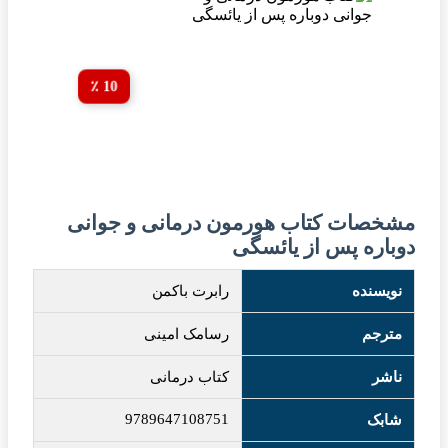
10 ٪
مشخصات کتاب هورمون درمانی و جوانی
دوباره پس از یائسگی
نویسنده
رابرت باکمن
مترجم
رسامک امینی
ناشر
کتاب درمانی
9789647108751
شابک