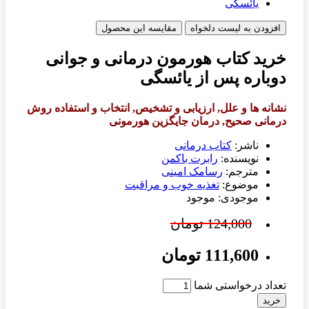
افزودن به لیست دلخواه
مقایسه این محصول
خرید کتاب هورمون درمانی و جوانی
دوباره پس از یائسگی
نشانه ها و علل, ارزیابی و تشخیص, انتخاب و استفاده روش
درمانی صحیح, درمان جایگزین هورمونی
ناشر:
کتاب درمانی
نویسنده:
رابرت باکمن
مترجم:
رسامک امینی
موضوع:
تغذیه خوب و مراقبت
موجودی: موجود
124,000 تومان
111,600 تومان
تعداد درخواستی شما
خرید