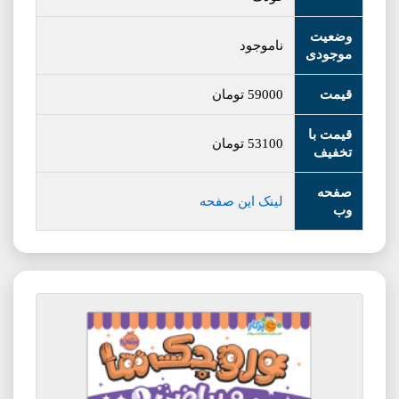
وضعیت
ناموجود
موجودی
قیمت
59000
تومان
قیمت با
53100
تومان
تخفیف
صفحه
لینک این صفحه
وب