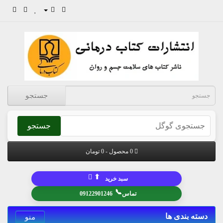
جستجو
جستجو
0 محصول - 0 تومان
⬆
سبد خرید
📞
تماس
09122901246
دسته بندی ها
منو