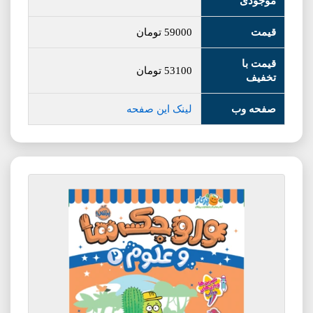
موجودی
قیمت
59000
تومان
قیمت با
53100
تومان
تخفیف
صفحه وب
لینک این صفحه