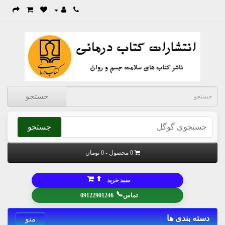
جستجو
جستجو
0 محصول - 0 تومان
⬆
سبد خرید
📞
تماس
09122901246
دسته بندی ها
منو