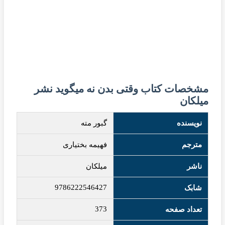
مشخصات کتاب وقتی بدن نه میگوید نشر
میلکان
نویسنده
گبور مته
مترجم
فهیمه بختیاری
ناشر
میلکان
9786222546427
شابک
373
تعداد صفحه