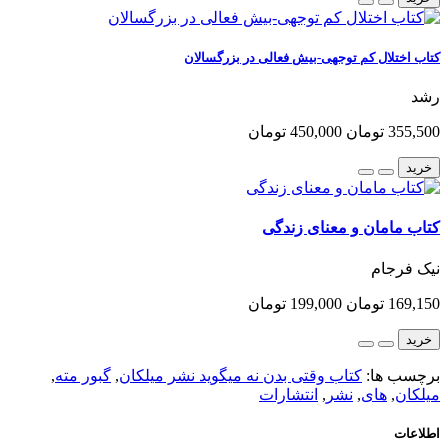
کتاب اختلال کم توجهی-بیش فعالی در بزرگسالان
رشد
355,500 تومان
450,000 تومان
خرید
کتاب مامان و معنای زندگی
نیک فرجام
169,150 تومان
199,000 تومان
خرید
برچسب ها:
کتاب وقتی بدن نه میگوید نشر میلکان
,
گبور مته
,
میلکان
,
های
,
نشر
,
انتشارات
اطلاعات