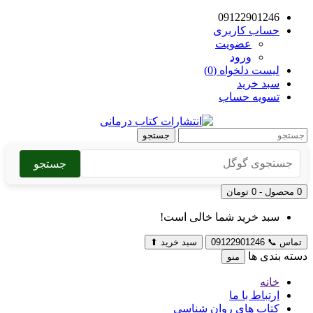
09122901246
حساب کاربری
عضویت
ورود
لیست دلخواه (0)
سبد خرید
تسویه حساب
جستجو
جستجو
0 محصول - 0 تومان
سبد خرید شما خالی است!
تماس
📞
09122901246
سبد خرید
⬆
دسته بندی ها
منو
خانه
ارتباط با ما
کتاب های روان شناسی