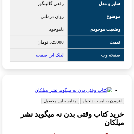
سایز و مدل
رقعی گالینگور
موضوع
روان درمانی
وضعیت موجودی
ناموجود
قیمت
525000
تومان
صفحه وب
لینک این صفحه
افزودن به لیست دلخواه
مقایسه این محصول
خرید کتاب وقتی بدن نه میگوید نشر
میلکان