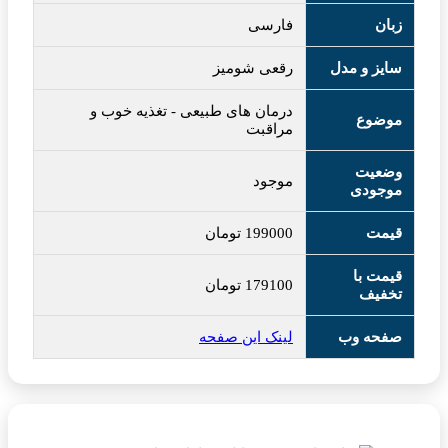
زبان
فارسی
سایز و مدل
رقعی شومیز
درمان های طبیعی
-
تغذیه خوب و
موضوع
مراقبت
وضعیت
موجود
موجودی
قیمت
199000
تومان
قیمت با
179100
تومان
تخفیف
صفحه وب
لینک این صفحه