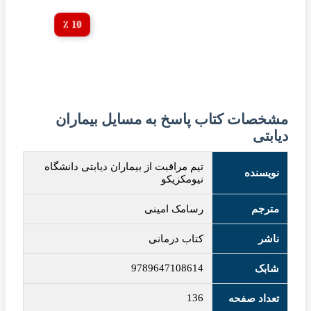
10 ٪
مشخصات کتاب پاسخ به مسایل بیماران
دیابتی
تیم مراقبت از بیماران دیابتی دانشگاه
نویسنده
نیومکزیکو
مترجم
رسامک امینی
ناشر
کتاب درمانی
9789647108614
شابک
136
تعداد صفحه