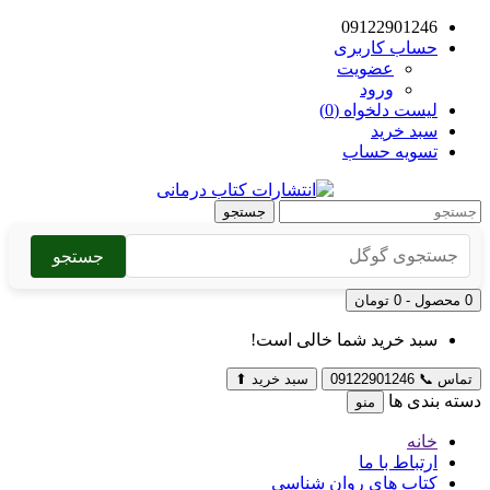
09122901246
حساب کاربری
عضویت
ورود
لیست دلخواه (0)
سبد خرید
تسویه حساب
جستجو
جستجو
0 محصول - 0 تومان
سبد خرید شما خالی است!
تماس
📞
09122901246
سبد خرید
⬆
دسته بندی ها
منو
خانه
ارتباط با ما
کتاب های روان شناسی