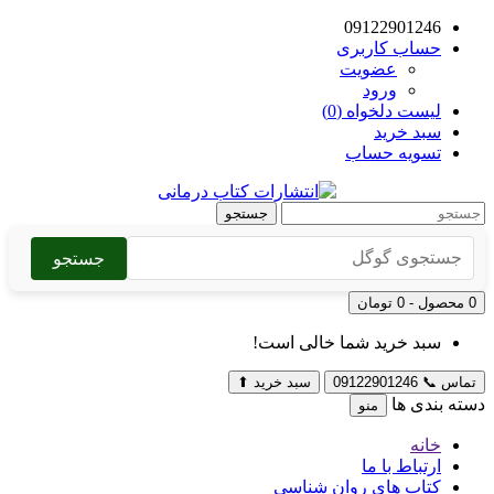
09122901246
حساب کاربری
عضویت
ورود
لیست دلخواه (0)
سبد خرید
تسویه حساب
جستجو
جستجو
0 محصول - 0 تومان
سبد خرید شما خالی است!
تماس
📞
09122901246
سبد خرید
⬆
دسته بندی ها
منو
خانه
ارتباط با ما
کتاب های روان شناسی