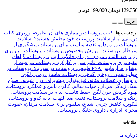
129,350 تومان
199,000 تومان
خرید
برچسب ها:
کتاب پروستات و بیماری های آن
,
علیرضا وزیری
,
کتاب
درمانی
,
آیا از سلامت پروستات خود مطمئن هستید؟
,
سلامت
پروستات در مردان، تغذیه مناسب برای پروستات، پیشگیری از
سرطان پروستات، ورزش مخصوص پروستات، پروستات و باروری،
رژیم ضد التهاب مردان، درمان خانگی التهاب پروستات، گیاهان
مفید برای پروستات، تاثیر سن بر کارکرد پروستات، مراقبت از
پیشابراه، آزمایش PSA طبیعی، پروستات در سن بالا، پروستات در
خواب شب، داروهای گیاهی پروستات، ماساژ درمانی لگن،
آرام‌سازی عضلات مثانه، فیزیوتراپی پیشابراه، ادرار شبانه، اصلاح
سبک زندگی مردان، خواب سالم، کالری پایین و عملکرد پروستات،
بهبود گردش خون لگن، حفظ تناسب اندام در سلامت پروستات،
زینک و سلامت پروستات، تغذیه ضد التهاب، دانه کدو و پروستات،
لیکوپن، کاهش چربی اشباع، سلنیوم برای سلامت مردان، عفونت
مجرای ادراری، داروی خانگی پروستات.
اطلاعات
درباره ما