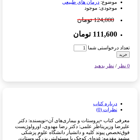
موضوع:
درمان های طبیعی
موجودی: موجود
124,000 تومان
111,600 تومان
تعداد درخواستی شما
خرید
0 نظر
/
نظر بدهید
درباره کتاب
نظرات (0)
معرفی کتاب «پروستات و بیماری‌های آن»نویسنده: دکتر
علیرضا وزیریناظر علمی: دکتر رضا مهدوی، اورولوژیست
فوق‌تخصص پیوند کلیه و دانشیار دانشگاه علوم پزشکی
مشهد مقدمه: غده‌ای کوچک با مسئولیتی بزرگپروستات،