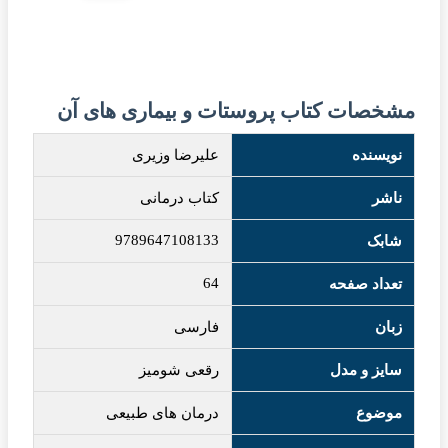
مشخصات کتاب پروستات و بیماری های آن
نویسنده
علیرضا وزیری
ناشر
کتاب درمانی
9789647108133
شابک
64
تعداد صفحه
زبان
فارسی
سایز و مدل
رقعی شومیز
موضوع
درمان های طبیعی