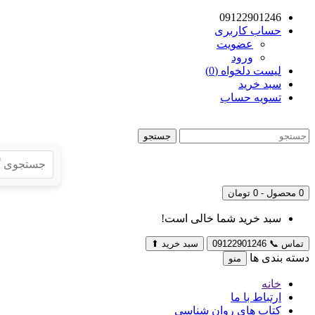
09122901246
حساب کاربری
عضویت
ورود
لیست دلخواه (0)
سبد خرید
تسویه حساب
جستجو
0 محصول - 0 تومان
سبد خرید شما خالی است!
تماس
📞
09122901246
سبد خرید
⬆
دسته بندی ها
منو
خانه
ارتباط با ما
کتاب های روان شناسی