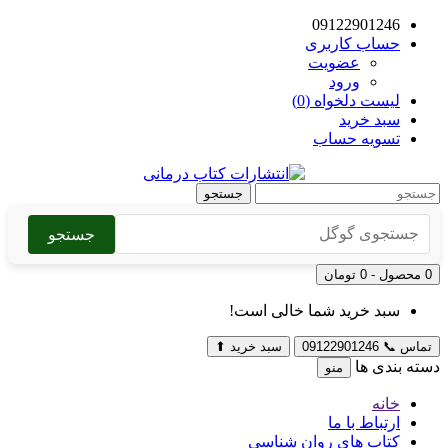
09122901246
حساب کاربری
عضویت
ورود
لیست دلخواه (0)
سبد خرید
تسویه حساب
جستجو
جستجو
0 محصول - 0 تومان
سبد خرید شما خالی است!
تماس
📞
09122901246
سبد خرید
⬆
دسته بندی ها
منو
خانه
ارتباط با ما
کتاب های روان شناسی