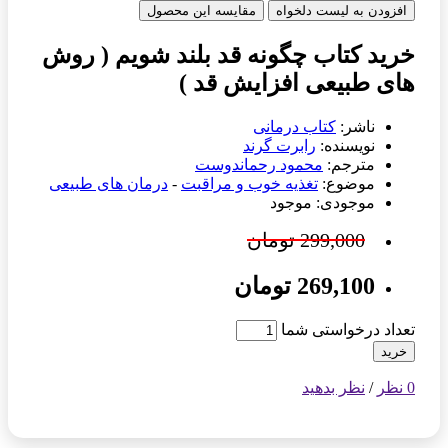
افزودن به لیست دلخواه
مقایسه این محصول
خرید کتاب چگونه قد بلند شویم ( روش
های طبیعی افزایش قد )
ناشر:
کتاب درمانی
نویسنده:
رابرت گرند
مترجم:
محمود رحماندوست
موضوع:
تغذیه خوب و مراقبت
-
درمان های طبیعی
موجودی: موجود
299,000 تومان
269,100 تومان
تعداد درخواستی شما
خرید
0 نظر
/
نظر بدهید