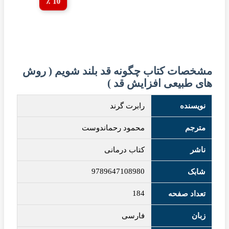
10 ٪
مشخصات کتاب چگونه قد بلند شویم ( روش
های طبیعی افزایش قد )
نویسنده
رابرت گرند
مترجم
محمود رحماندوست
ناشر
کتاب درمانی
9789647108980
شابک
184
تعداد صفحه
زبان
فارسی