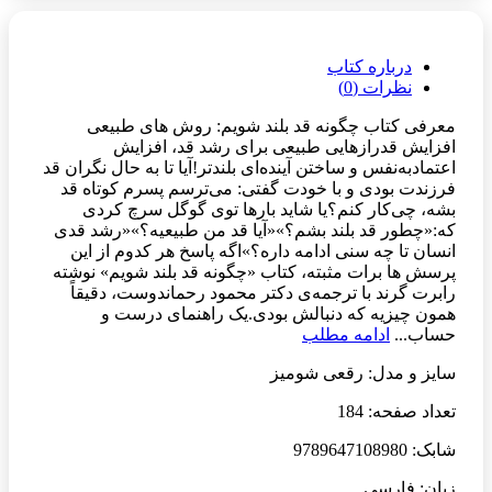
درباره کتاب
نظرات (0)
معرفی کتاب چگونه قد بلند شویم: روش های طبیعی
افزایش قدرازهایی طبیعی برای رشد قد، افزایش
اعتماد‌به‌نفس و ساختن آینده‌ای بلندتر!آیا تا به حال نگران قد
فرزندت بودی و با خودت گفتی: می‌ترسم پسرم کوتاه قد
بشه، چی‌کار کنم؟یا شاید بارها توی گوگل سرچ کردی
که:«چطور قد بلند بشم؟»«آیا قد من طبیعیه؟»«رشد قدی
انسان تا چه سنی ادامه داره؟»اگه پاسخ هر کدوم از این
پرسش ها برات مثبته، کتاب «چگونه قد بلند شویم» نوشته
رابرت گرند با ترجمه‌ی دکتر محمود رحماندوست، دقیقاً
همون چیزیه که دنبالش بودی.یک راهنمای درست و
حساب...
ادامه مطلب
سایز و مدل: رقعی شومیز
تعداد صفحه: 184
شابک: 9789647108980
زبان: فارسی