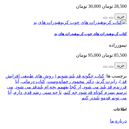
28,500 تومان
30,000 تومان
خرید
کتاب کربوهیدرات های خوب کربوهیدرات های بد
تیمورزاده
85,500 تومان
95,000 تومان
خرید
برچسب ها:
کتاب چگونه قد بلند شویم ( روش های طبیعی افزایش
قد )
,
رابرت گرند
,
دکتر محمود رحماندوست
,
کتاب درمانی
,
آیا
فرزندم قد بلند می شود
,
از کجا بفهمم بچه ام بلندقد می شود
,
می
ترسم پسرم کوتاه قد شود چه کنم
,
تا چه سنی رشد قدی دارم
,
آیا
می تونم قدمو بلندتر کنم
اطلاعات
درباره ما