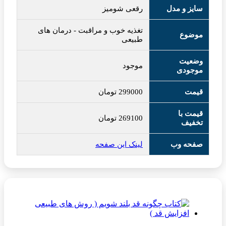
سایز و مدل
رقعی شومیز
تغذیه خوب و مراقبت
-
درمان های
موضوع
طبیعی
وضعیت
موجود
موجودی
قیمت
299000
تومان
قیمت با
269100
تومان
تخفیف
صفحه وب
لینک این صفحه